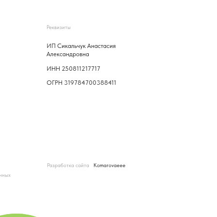
ГРН 319784700388411
азработка сайта
Komarovaeee
Наверх