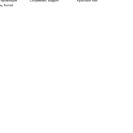
 провинция
Согревает, Бодрит
Красный чай
ь, Китай
квизиты
П Сикальчук Анастасия
лександровна
НН 250811217717