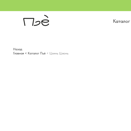
ОНЛАЙН-З
ДО 24 
Каталог
Назад
Главная
<
Каталог Пьё
< Цзинь Цзюнь
По