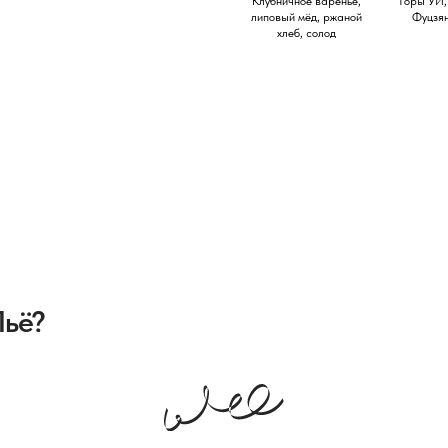
Клубничное варенье,
Горы УИ,
липовый мёд, ржаной
Фуцзян
хлеб, солод
Контакты
Ре
+7 (966) 928 5588
И
А
product@pyotea.ru
И