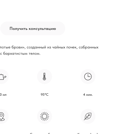
Получить консультацию
лотые брови», созданный из чайных почек, собранных
 с бархатистым телом.
0 мл
95°С
4 мин.