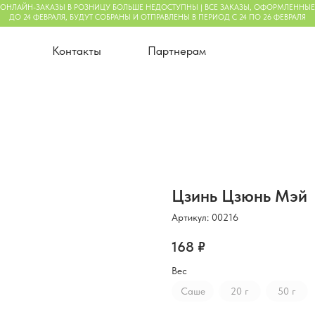
АКАЗЫ В РОЗНИЦУ БОЛЬШЕ НЕДОСТУПНЫ | ВСЕ ЗАКАЗЫ, ОФОРМЛЕННЫЕ
ФЕВРАЛЯ, БУДУТ СОБРАНЫ И ОТПРАВЛЕНЫ В ПЕРИОД С 24 ПО 26 ФЕВРАЛЯ
Контакты
Партнерам
+7 (9
Тел:
купателям
Цзинь Цзюнь Мэй
Артикул:
00216
168
₽
Вес
Cаше
20 г
50 г