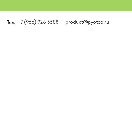
product@pyotea.ru
66) 928 5588
Избранное
(
00
)
(
00
)