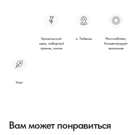
У вас есть предложение
или вы просто хотите
познакомиться с Пьё?
—
Свяжитесь с нами
Бразильский
о. Тайвань
Расслабляет,
орех, имбирный
Концентрирует
пряник, лилия
внимание
Купить
Информация
Чаи и тизаны
Партнерам
Аксессуары
Улун
Контакты
Реквизиты
+7 (966) 928 5588
ИП Сикальчук Анастасия
Александровна
product@pyotea.ru
ИНН 250811217717
ОГРН 319784700388411