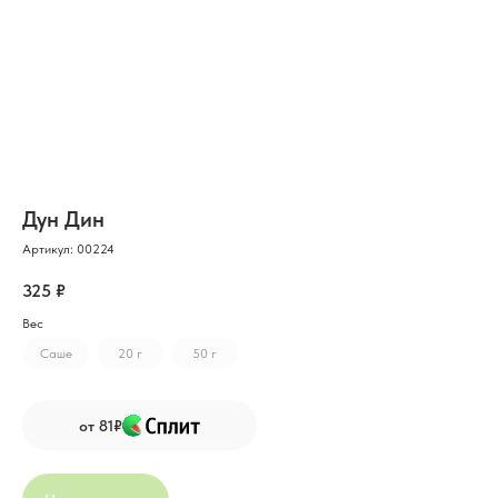
Дун Дин
Артикул:
00224
325
₽
Вес
Cаше
20 г
50 г
от 81₽