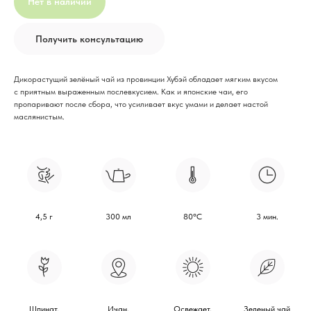
Нет в наличии
Получить консультацию
Дикорастущий зелёный чай из провинции Хубэй обладает мягким вкусом
с приятным выраженным послевкусием. Как и японские чаи, его
пропаривают после сбора, что усиливает вкус умами и делает настой
маслянистым.
Вам может понравиться
У вас есть предложение
или вы просто хотите
4,5 г
300 мл
80°С
3 мин.
познакомиться с Пьё?
—
Свяжитесь с нами
Шпинат,
Ичан,
Освежает,
Зеленый чай