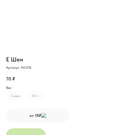
Е Шен
Артикул:
00208
70
₽
Вес
Cаше
50 г
от 18₽