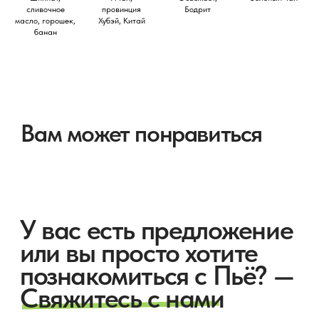
сливочное
провинция
Бодрит
масло, горошек,
Хубэй, Китай
банан
Купить
Информация
Чаи и тизаны
Партнерам
Аксессуары
Контакты
Реквизиты
+7 (966) 928 5588
ИП Сикальчук Анастасия
Александровна
product@pyotea.ru
ИНН 250811217717
ОГРН 319784700388411