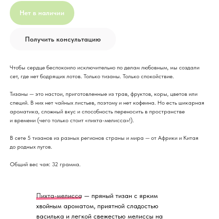
Нет в наличии
Получить консультацию
Чтобы сердце беспокоило исключительно по делам любовным, мы создали
сет, где нет бодрящих лотов. Только тизаны. Только спокойствие.
Тизаны — это настои, приготовленные из трав, фруктов, коры, цветов или
специй. В них нет чайных листьев, поэтому и нет кофеина. Но есть шикарная
ароматика, сложный вкус и способность переносить в пространстве
и времени (чего только стоит «пихта-мелисса»!).
В сете 5 тизанов из разных регионов страны и мира — от Африки и Китая
до родных лугов.
Общий вес чая: 32 грамма.
Пихта-мелисса
— пряный тизан с ярким
хвойным ароматом, приятной сладостью
василька и легкой свежестью мелиссы на