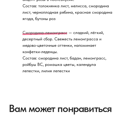
Состав: толокнянка лист, мелисса, смородина
лист, черноплодная рябина, красная смородина
Купить
Информация
ягода, бутоны роз
Чаи и тизаны
Партнерам
Аксессуары
Смородина-лемонграсс
— сладкий, лёгкий,
десертный сбор. Свежесть лемонграсса и
медово-цветочные оттенки, напоминает
конфетки-леденцы.
Контакты
Реквизиты
Состав: смородина лист, бадан, лемонграсс,
+7 (966) 928 5588
ИП Сикальчук Анастасия
ройбуш ВС, ромашка цветы, календула
Александровна
product@pyotea.ru
лепестки, лилия лепестки
ИНН 250811217717
ОГРН 319784700388411