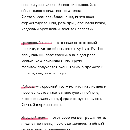
послевкусии. Очень сбалансированный, с
обволакивающим, плотным телом.
Состав: мелисса, бадан лист, пихта хвоя
ферментированная, розмарин, сосновая почка,
кедровый орех целый, василёк лепестки
Гречишный тизан
— это семена татарской
гречихи, в Китае её называют Ку Цяо. Ку Цяо -
Вам может понравиться
специальный сорт гречки, она в два раза
мельче, чем привычная нам крупа.
Напиток получается очень ярким в аромате и
лёгким, сладким во вкусе.
У вас есть предложение
Ройбуш
— «красный куст» напиток из листьев и
или вы просто хотите
побегов кустарника аспалатуса линейного,
познакомиться с Пьё?
—
которые измельчают, ферментируют и сушат.
Свяжитесь с нами
Сочный и яркий тизан.
Ягодный тизан
— этот сбор концентрация лета:
ягодная сочность, прохлада мелиссы и лёгкий
акцент розы в послевкусии.